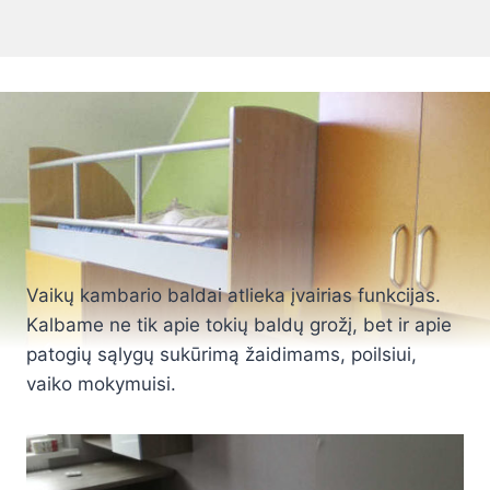
Vaikų kambario baldai atlieka įvairias funkcijas.
Kalbame ne tik apie tokių baldų grožį, bet ir apie
patogių sąlygų sukūrimą žaidimams, poilsiui,
vaiko mokymuisi.