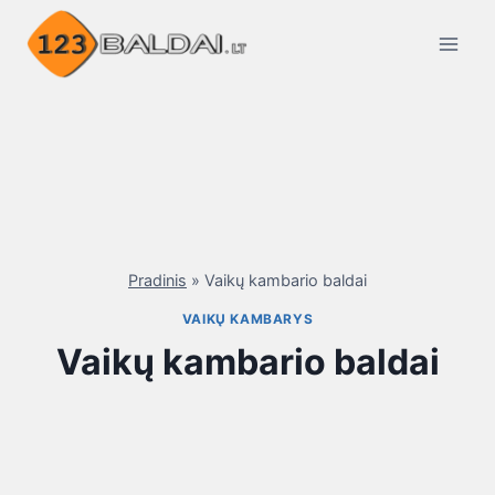
Skip
to
content
Pradinis
»
Vaikų kambario baldai
VAIKŲ KAMBARYS
Vaikų kambario baldai