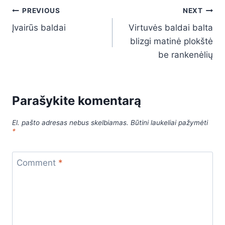
Navigacija
PREVIOUS
NEXT
Įvairūs baldai
Virtuvės baldai balta
tarp
blizgi matinė plokštė
įrašų
be rankenėlių
Parašykite komentarą
El. pašto adresas nebus skelbiamas.
Būtini laukeliai pažymėti
*
Comment
*