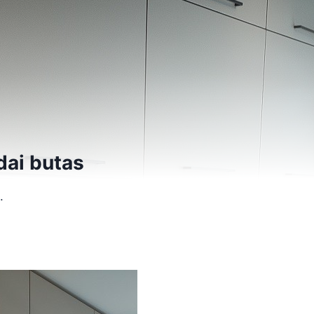
dai butas
.