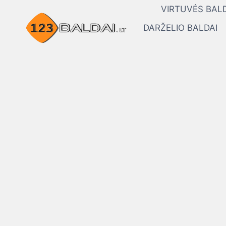
Skip
VIRTUVĖS BALD
to
DARŽELIO BALDAI
content