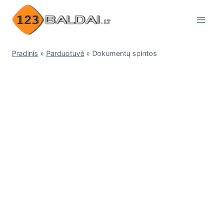
Skip
to
content
Pradinis
»
Parduotuvė
»
Dokumentų spintos