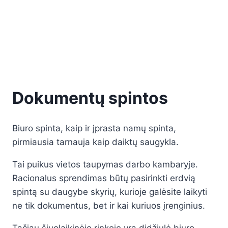
Dokumentų spintos
Biuro spinta, kaip ir įprasta namų spinta,
pirmiausia tarnauja kaip daiktų saugykla.
Tai puikus vietos taupymas darbo kambaryje.
Racionalus sprendimas būtų pasirinkti erdvią
spintą su daugybe skyrių, kurioje galėsite laikyti
ne tik dokumentus, bet ir kai kuriuos įrenginius.
Tačiau šiuolaikinėje rinkoje yra didžiulė biuro