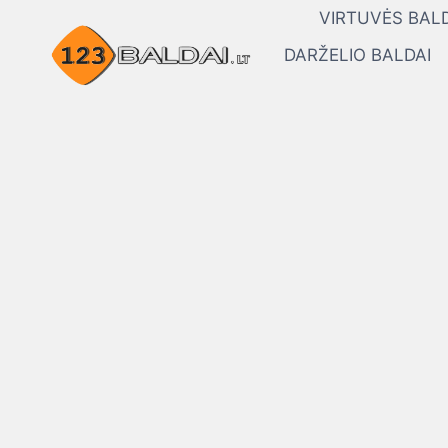
Skip
VIRTUVĖS BALD
to
DARŽELIO BALDAI
content