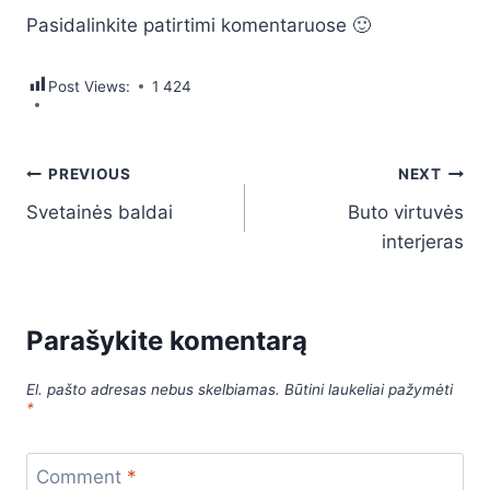
Pasidalinkite patirtimi komentaruose 🙂
Post Views:
1 424
Navigacija
PREVIOUS
NEXT
Svetainės baldai
Buto virtuvės
tarp
interjeras
įrašų
Parašykite komentarą
El. pašto adresas nebus skelbiamas.
Būtini laukeliai pažymėti
*
Comment
*