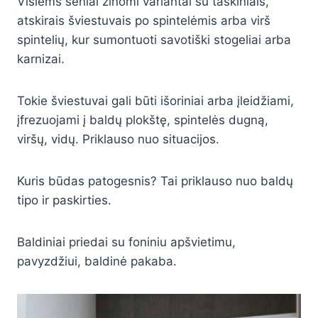
Visiems seniai žinomi variantai su taškiniais,
atskirais šviestuvais po spintelėmis arba virš
spintelių, kur sumontuoti savotiški stogeliai arba
karnizai.
Tokie šviestuvai gali būti išoriniai arba įleidžiami,
įfrezuojami į baldų plokštę, spintelės dugną,
viršų, vidų. Priklauso nuo situacijos.
Kuris būdas patogesnis? Tai priklauso nuo baldų
tipo ir paskirties.
Baldiniai priedai su foniniu apšvietimu,
pavyzdžiui, baldinė pakaba.