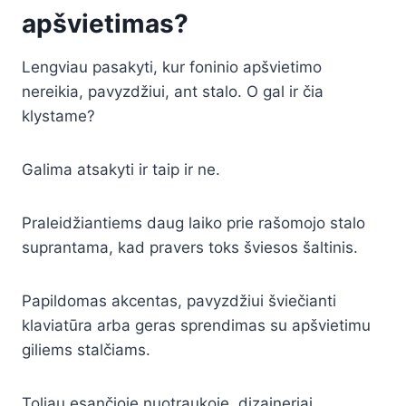
apšvietimas?
Lengviau pasakyti, kur foninio apšvietimo
nereikia, pavyzdžiui, ant stalo. O gal ir čia
klystame?
Galima atsakyti ir taip ir ne.
Praleidžiantiems daug laiko prie rašomojo stalo
suprantama, kad pravers toks šviesos šaltinis.
Papildomas akcentas, pavyzdžiui šviečianti
klaviatūra arba geras sprendimas su apšvietimu
giliems stalčiams.
Toliau esančioje nuotraukoje, dizaineriai,