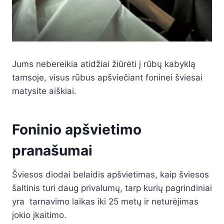
Jums nebereikia atidžiai žiūrėti į rūbų kabyklą
tamsoje, visus rūbus apšviečiant foninei šviesai
matysite aiškiai.
Foninio apšvietimo
pranašumai
Šviesos diodai belaidis apšvietimas, kaip šviesos
šaltinis turi daug privalumų, tarp kurių pagrindiniai
yra tarnavimo laikas iki 25 metų ir neturėjimas
jokio įkaitimo.