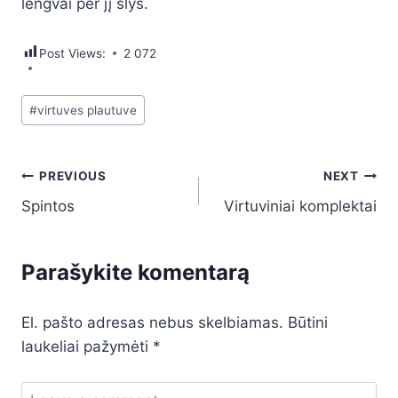
lengvai per jį slys.
Post Views:
2 072
Post
#
virtuves plautuve
Tags:
Navigacija
PREVIOUS
NEXT
Spintos
Virtuviniai komplektai
tarp
įrašų
Parašykite komentarą
El. pašto adresas nebus skelbiamas.
Būtini
laukeliai pažymėti
*