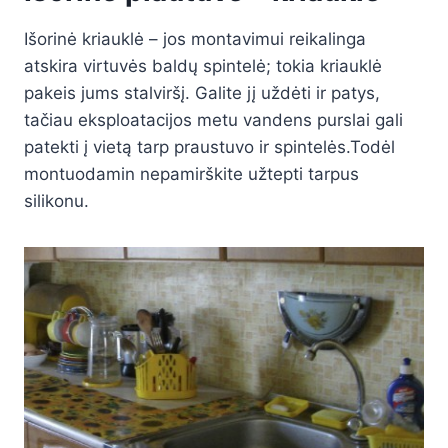
Išorinė kriauklė – jos montavimui reikalinga
atskira virtuvės baldų spintelė; tokia kriauklė
pakeis jums stalviršį. Galite jį uždėti ir patys,
tačiau eksploatacijos metu vandens purslai gali
patekti į vietą tarp praustuvo ir spintelės.Todėl
montuodamin nepamirškite užtepti tarpus
silikonu.