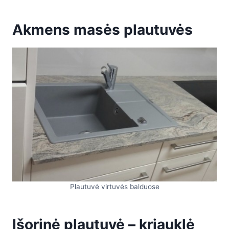
Akmens masės plautuvės
Plautuvė virtuvės balduose
Išorinė plautuvė – kriauklė