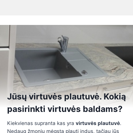
Jūsų virtuvės plautuvė. Kokią
pasirinkti virtuvės baldams?
Kiekvienas supranta kas yra
virtuvės plautuvė
.
Nedaug žmonių mėgsta plauti indus, tačiau jūs