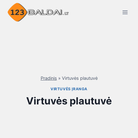
Skip
to
content
Pradinis
»
Virtuvės plautuvė
VIRTUVĖS ĮRANGA
Virtuvės plautuvė