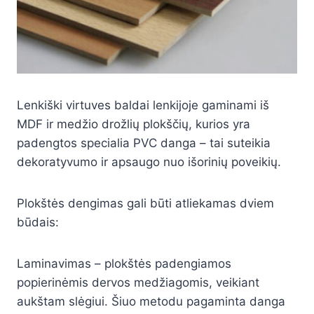
Lenkiški virtuves baldai lenkijoje gaminami iš
MDF ir medžio drožlių plokščių, kurios yra
padengtos specialia PVC danga – tai suteikia
dekoratyvumo ir apsaugo nuo išorinių poveikių.
Plokštės dengimas gali būti atliekamas dviem
būdais:
Laminavimas – plokštės padengiamos
popierinėmis dervos medžiagomis, veikiant
aukštam slėgiui. Šiuo metodu pagaminta danga