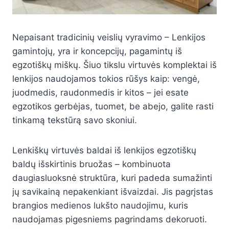
Nepaisant tradicinių veislių vyravimo – Lenkijos
gamintojų, yra ir koncepcijų, pagamintų iš
egzotiškų miškų. Šiuo tikslu virtuvės komplektai iš
lenkijos naudojamos tokios rūšys kaip: vengė,
juodmedis, raudonmedis ir kitos – jei esate
egzotikos gerbėjas, tuomet, be abejo, galite rasti
tinkamą tekstūrą savo skoniui.
Lenkiškų virtuvės baldai iš lenkijos egzotiškų
baldų išskirtinis bruožas – kombinuota
daugiasluoksnė struktūra, kuri padeda sumažinti
jų savikainą nepakenkiant išvaizdai. Jis pagrįstas
brangios medienos lukšto naudojimu, kuris
naudojamas pigesniems pagrindams dekoruoti.