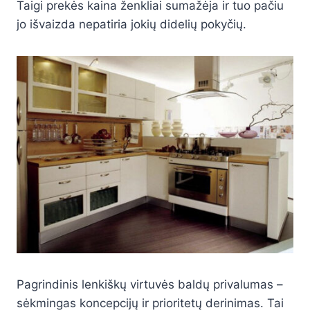
Taigi prekės kaina ženkliai sumažėja ir tuo pačiu
jo išvaizda nepatiria jokių didelių pokyčių.
Pagrindinis lenkiškų virtuvės baldų privalumas –
sėkmingas koncepcijų ir prioritetų derinimas. Tai