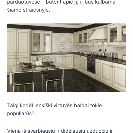
parduotuvėse – būtent apie ją ir bus kalbama
šiame straipsnyje.
Taigi kodėl lenkiški virtuvės baldai tokie
populiarūs?
Viena iš svarbiausių ir didžiausių užduočių ir