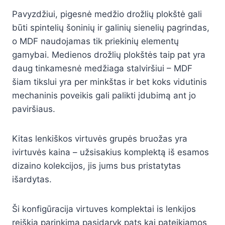
Pavyzdžiui, pigesnė medžio drožlių plokštė gali
būti spintelių šoninių ir galinių sienelių pagrindas,
o MDF naudojamas tik priekinių elementų
gamybai. Medienos drožlių plokštės taip pat yra
daug tinkamesnė medžiaga stalviršiui – MDF
šiam tikslui yra per minkštas ir bet koks vidutinis
mechaninis poveikis gali palikti įdubimą ant jo
paviršiaus.
Kitas lenkiškos virtuvės grupės bruožas yra
ivirtuvės kaina – užsisakius komplektą iš esamos
dizaino kolekcijos, jis jums bus pristatytas
išardytas.
Ši konfigūracija virtuves komplektai is lenkijos
reiškia parinkimą pasidaryk pats kai pateikiamos