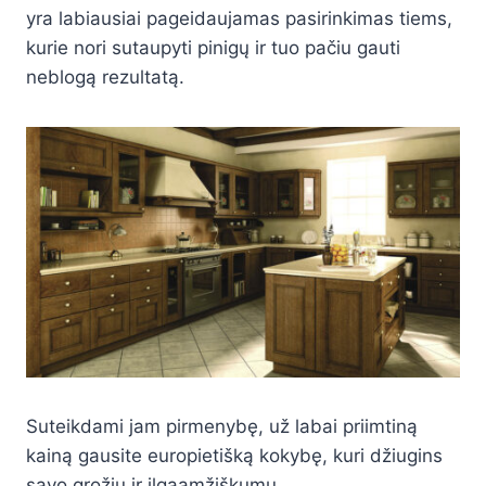
yra labiausiai pageidaujamas pasirinkimas tiems,
kurie nori sutaupyti pinigų ir tuo pačiu gauti
neblogą rezultatą.
Suteikdami jam pirmenybę, už labai priimtiną
kainą gausite europietišką kokybę, kuri džiugins
savo grožiu ir ilgaamžiškumu.