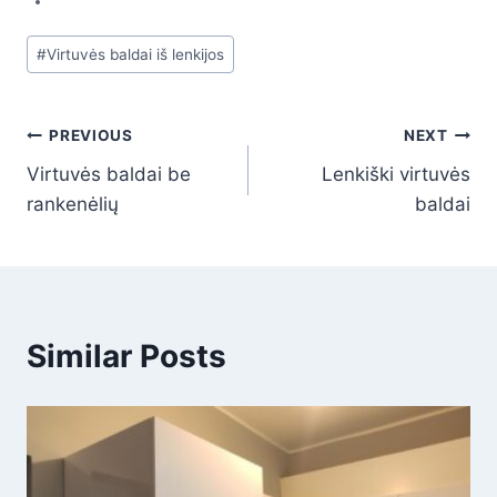
Post
#
Virtuvės baldai iš lenkijos
Tags:
Navigacija
PREVIOUS
NEXT
Virtuvės baldai be
Lenkiški virtuvės
tarp
rankenėlių
baldai
įrašų
Similar Posts