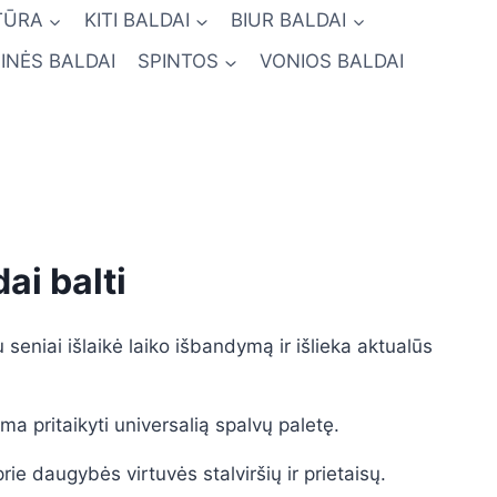
TŪRA
KITI BALDAI
BIUR BALDAI
INĖS BALDAI
SPINTOS
VONIOS BALDAI
ai balti
 seniai išlaikė laiko išbandymą ir išlieka aktualūs
ima pritaikyti universalią spalvų paletę.
 prie daugybės virtuvės stalviršių ir prietaisų.