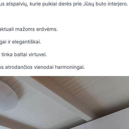
us atspalvių, kurie puikiai derės prie Jūsų buto interjero.
č aktuali mažoms erdvėms.
ai ir elegantiškai.
tinka baltai virtuvei.
lvos atrodančios vienodai harmoningai.