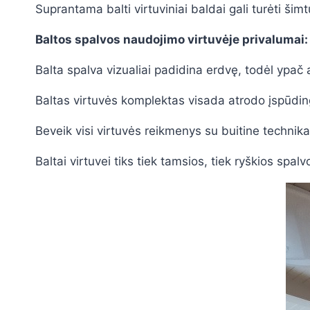
Suprantama balti virtuviniai baldai gali turėti šimt
Baltos spalvos naudojimo virtuvėje privalumai:
Balta spalva vizualiai padidina erdvę, todėl ypa
Baltas virtuvės komplektas visada atrodo įspūding
Beveik visi virtuvės reikmenys su buitine technika 
Baltai virtuvei tiks tiek tamsios, tiek ryškios spa