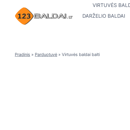
Skip
VIRTUVĖS BALD
to
DARŽELIO BALDAI
content
Pradinis
»
Parduotuvė
»
Virtuvės baldai balti