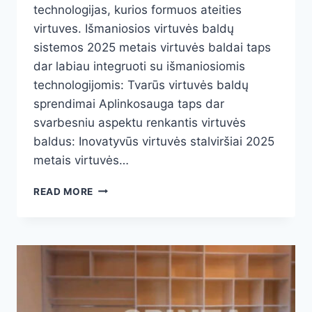
technologijas, kurios formuos ateities
virtuves. Išmaniosios virtuvės baldų
sistemos 2025 metais virtuvės baldai taps
dar labiau integruoti su išmaniosiomis
technologijomis: Tvarūs virtuvės baldų
sprendimai Aplinkosauga taps dar
svarbesniu aspektu renkantis virtuvės
baldus: Inovatyvūs virtuvės stalviršiai 2025
metais virtuvės…
VIRTUVĖS
READ MORE
BALDAI
2025:
ATEITIES
TENDENCIJOS
IR
INOVACIJOS