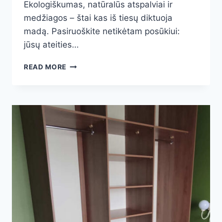
Ekologiškumas, natūralūs atspalviai ir
medžiagos – štai kas iš tiesų diktuoja
madą. Pasiruoškite netikėtam posūkiui:
jūsų ateities…
2025
READ MORE
M.
VIRTUVĖS
DIZAINO
TENDENCIJOS:
10
INOVATYVIŲ
IDĖJŲ
JŪSŲ
NAMAMS