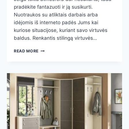
pradėkite fantazuoti ir ją susikurti.
Nuotraukos su atliktais darbais arba
idėjomis iš interneto padės Jums kai
kuriose situacijose, kuriant savo virtuvės
baldus. Renkantis stilingą virtuvės…
VIRTUVĖS
READ MORE
INTERJERAS
2025