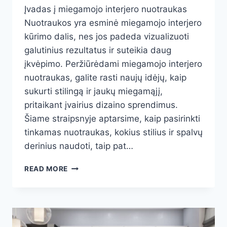
Įvadas į miegamojo interjero nuotraukas
Nuotraukos yra esminė miegamojo interjero
kūrimo dalis, nes jos padeda vizualizuoti
galutinius rezultatus ir suteikia daug
įkvėpimo. Peržiūrėdami miegamojo interjero
nuotraukas, galite rasti naujų idėjų, kaip
sukurti stilingą ir jaukų miegamąjį,
pritaikant įvairius dizaino sprendimus.
Šiame straipsnyje aptarsime, kaip pasirinkti
tinkamas nuotraukas, kokius stilius ir spalvų
derinius naudoti, taip pat…
MIEGAMOJO
READ MORE
INTERJERAS:
IDĖJOS,
PATARIMAI
IR
ĮKVĖPIMAS