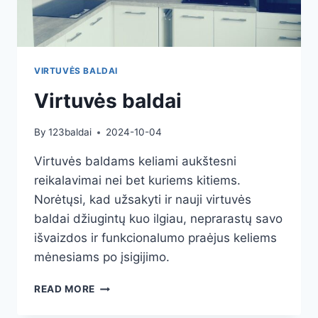
VIRTUVĖS BALDAI
Virtuvės baldai
By
123baldai
2024-10-04
Virtuvės baldams keliami aukštesni
reikalavimai nei bet kuriems kitiems.
Norėtųsi, kad užsakyti ir nauji virtuvės
baldai džiugintų kuo ilgiau, neprarastų savo
išvaizdos ir funkcionalumo praėjus keliems
mėnesiams po įsigijimo.
VIRTUVĖS
READ MORE
BALDAI