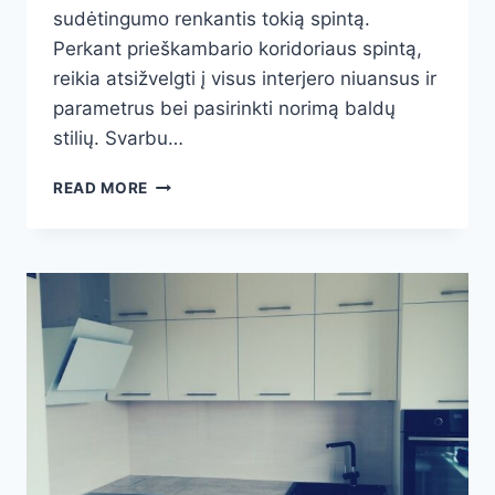
sudėtingumo renkantis tokią spintą.
Perkant prieškambario koridoriaus spintą,
reikia atsižvelgti į visus interjero niuansus ir
parametrus bei pasirinkti norimą baldų
stilių. Svarbu…
PRIEŠKAMBARIO
READ MORE
SPINTOS
2024-
2025