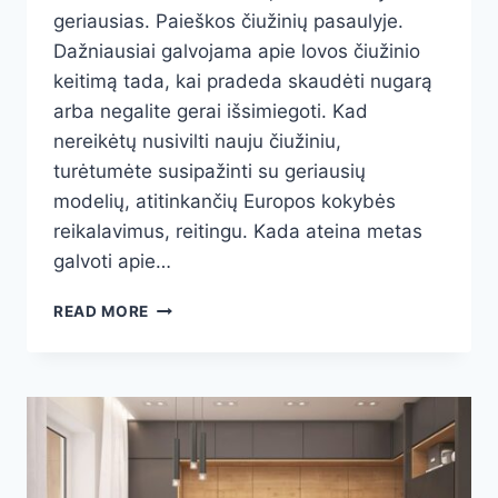
geriausias. Paieškos čiužinių pasaulyje.
Dažniausiai galvojama apie lovos čiužinio
keitimą tada, kai pradeda skaudėti nugarą
arba negalite gerai išsimiegoti. Kad
nereikėtų nusivilti nauju čiužiniu,
turėtumėte susipažinti su geriausių
modelių, atitinkančių Europos kokybės
reikalavimus, reitingu. Kada ateina metas
galvoti apie…
ČIUŽINIAI
READ MORE
2025
METAIS,
KOKS
ČIUŽINYS
GERIAUSIAS?