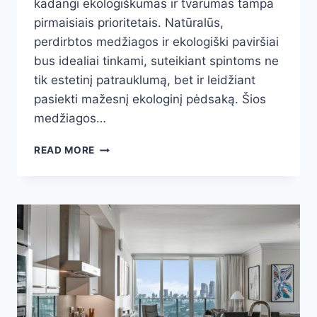
kadangi ekologiškumas ir tvarumas tampa
pirmaisiais prioritetais. Natūralūs,
perdirbtos medžiagos ir ekologiški paviršiai
bus idealiai tinkami, suteikiant spintoms ne
tik estetinį patrauklumą, bet ir leidžiant
pasiekti mažesnį ekologinį pėdsaką. Šios
medžiagos…
KAIP
READ MORE
IŠSIRINKTI
SPINTĄ
2025
METAIS
SU
SLANKIOMIS
DURIMIS
MIEGAMAJAM