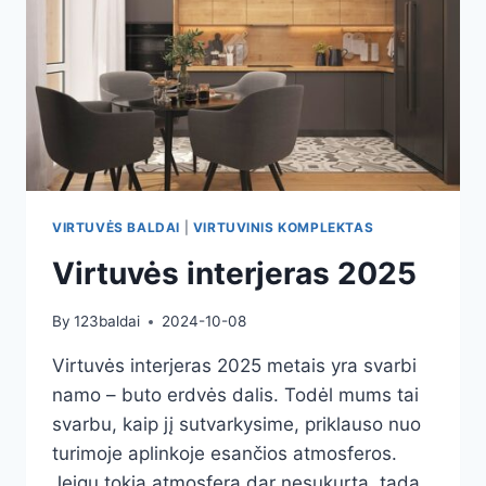
VIRTUVĖS BALDAI
|
VIRTUVINIS KOMPLEKTAS
Virtuvės interjeras 2025
By
123baldai
2024-10-08
Virtuvės interjeras 2025 metais yra svarbi
namo – buto erdvės dalis. Todėl mums tai
svarbu, kaip jį sutvarkysime, priklauso nuo
turimoje aplinkoje esančios atmosferos.
Jeigu tokia atmosfera dar nesukurta, tada