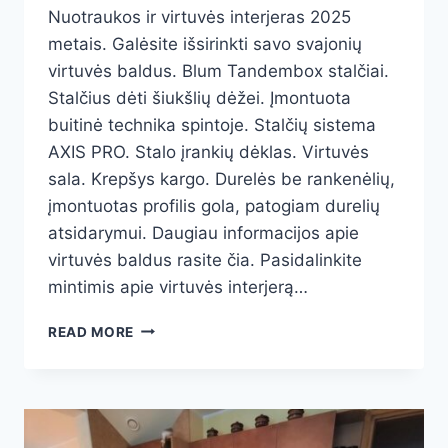
Nuotraukos ir virtuvės interjeras 2025
metais. Galėsite išsirinkti savo svajonių
virtuvės baldus. Blum Tandembox stalčiai.
Stalčius dėti šiukšlių dėžei. Įmontuota
buitinė technika spintoje. Stalčių sistema
AXIS PRO. Stalo įrankių dėklas. Virtuvės
sala. Krepšys kargo. Durelės be rankenėlių,
įmontuotas profilis gola, patogiam durelių
atsidarymui. Daugiau informacijos apie
virtuvės baldus rasite čia. Pasidalinkite
mintimis apie virtuvės interjerą…
VIRTUVĖS
READ MORE
INTERJERAS
2025