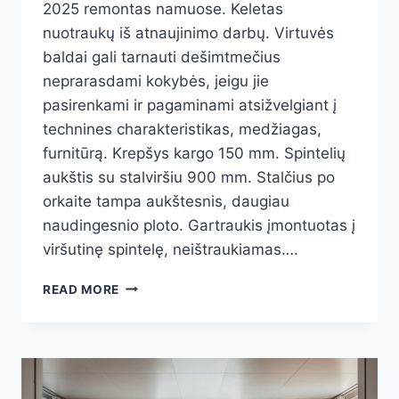
2025 remontas namuose. Keletas
nuotraukų iš atnaujinimo darbų. Virtuvės
baldai gali tarnauti dešimtmečius
neprarasdami kokybės, jeigu jie
pasirenkami ir pagaminami atsižvelgiant į
technines charakteristikas, medžiagas,
furnitūrą. Krepšys kargo 150 mm. Spintelių
aukštis su stalviršiu 900 mm. Stalčius po
orkaite tampa aukštesnis, daugiau
naudingesnio ploto. Gartraukis įmontuotas į
viršutinę spintelę, neištraukiamas….
VIRTUVĖS
READ MORE
BALDAI
2025
REMONTAS
NAMUOSE