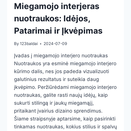
Miegamojo interjeras
nuotraukos: Idėjos,
Patarimai ir Įkvėpimas
By
123baldai
2024-07-09
Įvadas į miegamojo interjero nuotraukas
Nuotraukos yra esminė miegamojo interjero
kūrimo dalis, nes jos padeda vizualizuoti
galutinius rezultatus ir suteikia daug
įkvėpimo. Peržiūrėdami miegamojo interjero
nuotraukas, galite rasti naujų idėjų, kaip
sukurti stilingą ir jaukų miegamąjį,
pritaikant įvairius dizaino sprendimus.
Šiame straipsnyje aptarsime, kaip pasirinkti
tinkamas nuotraukas, kokius stilius ir spalvų