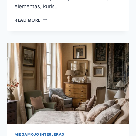
elementas, kuris…
MAŽO
READ MORE
MIEGAMOJO
INTERJERAS:
IDĖJOS
IR
PATARIMAI
MIEGAMOJO INTERJERAS