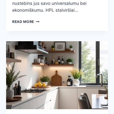
nustebins jus savo universalumu bei
ekonomiškumu. HPL stalviršiai…
HPL
READ MORE
STALVIRŠIAI:
AUKŠTOS
KOKYBĖS
IR
ILGAAMŽIŠKUMO
PASLAPTIS
JŪSŲ
VIRTUVĖJE