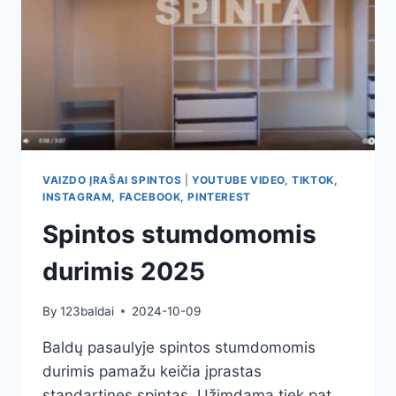
VAIZDO ĮRAŠAI SPINTOS
|
YOUTUBE VIDEO, TIKTOK,
INSTAGRAM, FACEBOOK, PINTEREST
Spintos stumdomomis
durimis 2025
By
123baldai
2024-10-09
Baldų pasaulyje spintos stumdomomis
durimis pamažu keičia įprastas
standartines spintas. Užimdama tiek pat