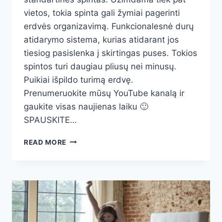
vietos, tokia spinta gali žymiai pagerinti
erdvės organizavimą. Funkcionalesnė durų
atidarymo sistema, kurias atidarant jos
tiesiog pasislenka į skirtingas puses. Tokios
spintos turi daugiau pliusų nei minusų.
Puikiai išpildo turimą erdvę.
Prenumeruokite mūsų YouTube kanalą ir
gaukite visas naujienas laiku 🙂
SPAUSKITE…
SPINTOS
READ MORE
STUMDOMOMIS
DURIMIS
2025