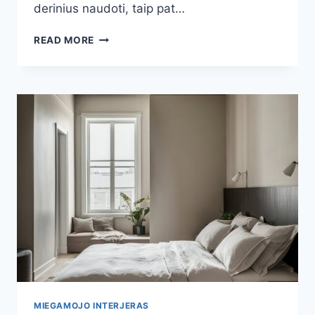
derinius naudoti, taip pat…
MIEGAMOJO
READ MORE
INTERJERAS
NUOTRAUKOS:
IDĖJOS,
PATARIMAI
IR
ĮKVĖPIMAS
MIEGAMOJO INTERJERAS