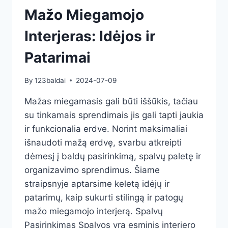
Mažo Miegamojo
Interjeras: Idėjos ir
Patarimai
By
123baldai
2024-07-09
Mažas miegamasis gali būti iššūkis, tačiau
su tinkamais sprendimais jis gali tapti jaukia
ir funkcionalia erdve. Norint maksimaliai
išnaudoti mažą erdvę, svarbu atkreipti
dėmesį į baldų pasirinkimą, spalvų paletę ir
organizavimo sprendimus. Šiame
straipsnyje aptarsime keletą idėjų ir
patarimų, kaip sukurti stilingą ir patogų
mažo miegamojo interjerą. Spalvų
Pasirinkimas Spalvos yra esminis interjero