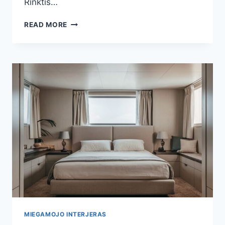
Rinktis…
MIEGAMOJO
READ MORE
INTERJERAS:
TAPETAI,
KURIE
SUTEIKS
JŪSŲ
ERVEI
UNIKALUMO
MIEGAMOJO INTERJERAS