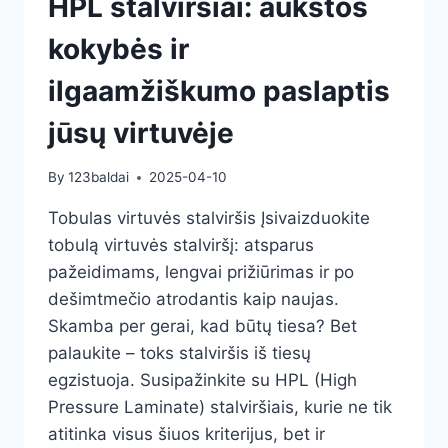
HPL stalviršiai: aukštos
kokybės ir
ilgaamžiškumo paslaptis
jūsų virtuvėje
By
123baldai
2025-04-10
Tobulas virtuvės stalviršis Įsivaizduokite
tobulą virtuvės stalviršį: atsparus
pažeidimams, lengvai prižiūrimas ir po
dešimtmečio atrodantis kaip naujas.
Skamba per gerai, kad būtų tiesa? Bet
palaukite – toks stalviršis iš tiesų
egzistuoja. Susipažinkite su HPL (High
Pressure Laminate) stalviršiais, kurie ne tik
atitinka visus šiuos kriterijus, bet ir