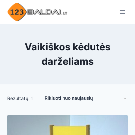
Skip
to
content
Vaikiškos kėdutės
darželiams
Rezultatų: 1