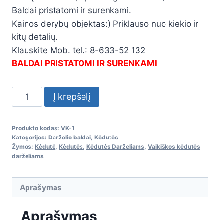
Baldai pristatomi ir surenkami.
Kainos derybų objektas:) Priklauso nuo kiekio ir
kitų detalių.
Klauskite Mob. tel.: 8-633-52 132
BALDAI PRISTATOMI IR SURENKAMI
produkto
Į krepšelį
kiekis:
Vaikiškos
Produkto kodas:
VK-1
kėdutės
Kategorijos:
Darželio baldai
,
Kėdutės
darželiams
Žymos:
Kėdutė
,
Kėdutės
,
Kėdutės Darželiams
,
Vaikiškos kėdutės
darželiams
Aprašymas
Aprašymas