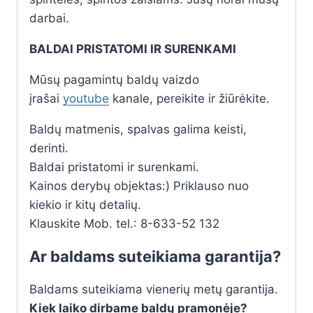
darbai.
BALDAI PRISTATOMI IR SURENKAMI
Mūsų pagamintų baldų vaizdo
įrašai
youtube
kanale, pereikite ir žiūrėkite.
Baldų matmenis, spalvas galima keisti,
derinti.
Baldai pristatomi ir surenkami.
Kainos derybų objektas:) Priklauso nuo
kiekio ir kitų detalių.
Klauskite Mob. tel.: 8-633-52 132
Ar baldams suteikiama garantija?
Baldams suteikiama vienerių metų garantija.
Kiek laiko dirbame baldų pramonėje?