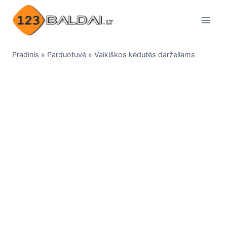
Skip
to
content
Pradinis
»
Parduotuvė
»
Vaikiškos kėdutės darželiams