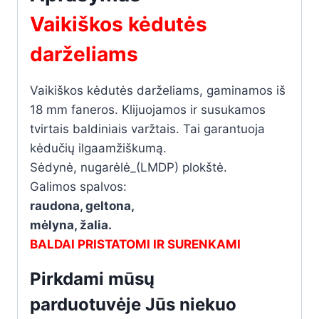
Vaikiškos kėdutės
darželiams
Vaikiškos kėdutės darželiams, gaminamos iš
18 mm faneros. Klijuojamos ir susukamos
tvirtais baldiniais varžtais. Tai garantuoja
kėdučių ilgaamžiškumą.
Sėdynė, nugarėlė_(LMDP) plokštė.
Galimos spalvos:
raudona, geltona,
mėlyna, žalia.
BALDAI PRISTATOMI IR SURENKAMI
Pirkdami mūsų
parduotuvėje
Jūs niekuo