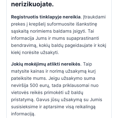
nerizikuojate
.
Registruotis tinklapyje nereikia
. Įtraukdami
prekes į krepšelį suformuosite išankstinę
sąskaitą norimiems baldams įsigyti. Tai
informacija Jums ir mums supaprastinanti
bendravimą, kokių baldų pageidaujate ir kokį
kiekį norėsite užsakyti.
Jokių mokėjimų atlikti nereikės
. Taip
matysite kainas ir norimą užsakymą kurį
pateiksite mums. Jeigu užsakymo suma
neviršija 500 eurų, tada priklausomai nuo
vietovės reikės primokėti už baldų
pristatymą. Gavus jūsų užsakymą su Jumis
susisieksime ir aptarsime visą reikalingą
informaciją.