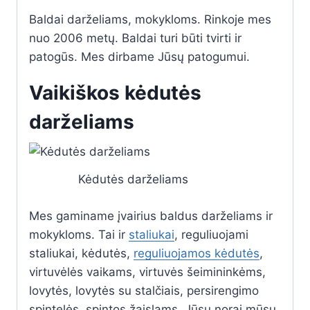
Baldai darželiams, mokykloms. Rinkoje mes
nuo 2006 metų. Baldai turi būti tvirti ir
patogūs. Mes dirbame Jūsų patogumui.
Vaikiškos kėdutės
darželiams
Kėdutės darželiams
Mes gaminame įvairius baldus darželiams ir
mokykloms. Tai ir
staliukai
, reguliuojami
staliukai, kėdutės,
reguliuojamos kėdutės
,
virtuvėlės vaikams, virtuvės šeimininkėms,
lovytės, lovytės su stalčiais, persirengimo
spintelės, spintos žaislams. Jūsų norai mūsų