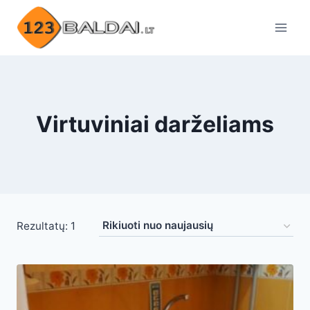
Skip
to
content
Virtuviniai darželiams
Rezultatų: 1