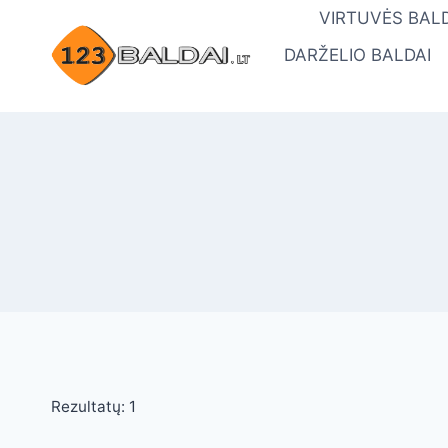
Skip
VIRTUVĖS BALD
to
DARŽELIO BALDAI
content
Rezultatų: 1