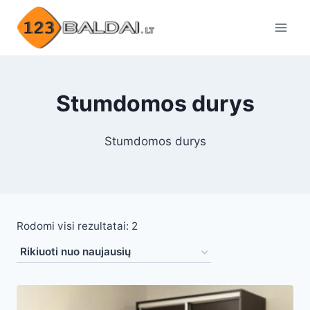
Skip
to
content
Stumdomos durys
Stumdomos durys
Rūšiuojama
Rodomi visi rezultatai: 2
pagal
naujausią