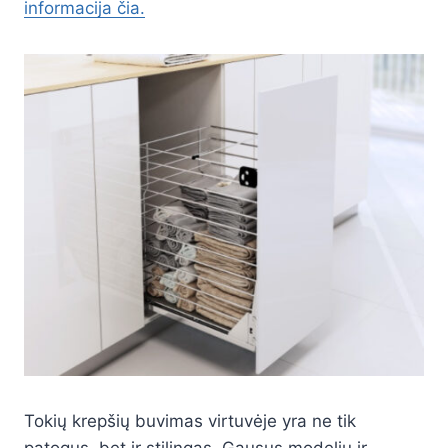
informacija čia.
Tokių krepšių buvimas virtuvėje yra ne tik
patogus, bet ir stilingas. Gausus modelių ir