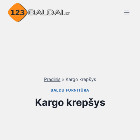
Skip
to
content
Pradinis
»
Kargo krepšys
BALDŲ FURNITŪRA
Kargo krepšys