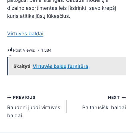
dizaino asortimentas leis išsirinkti savo krepšį
kuris atitiks jūsų lūkesčius.
Virtuvės baldai
Post Views:
1 584
Skaityti
Virtuvės baldų furnitūra
Navigacija
PREVIOUS
NEXT
Raudoni juodi virtuvės
Baltarusiški baldai
tarp
baldai
įrašų