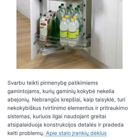
Svarbu teikti pirmenybę patikimiems
gamintojams, kurių gaminių kokybė nekelia
abejonių. Nebrangūs krepšiai, kaip taisyklė, turi
nekokybiškus tvirtinimo elementus ir pritraukimo
sistemas, kuriuos ilgai naudojant greitai
atsipalaiduoja konstrukcijos detalės ir pradeda
kelti problemų.
Apie stalo įrankių dėklus