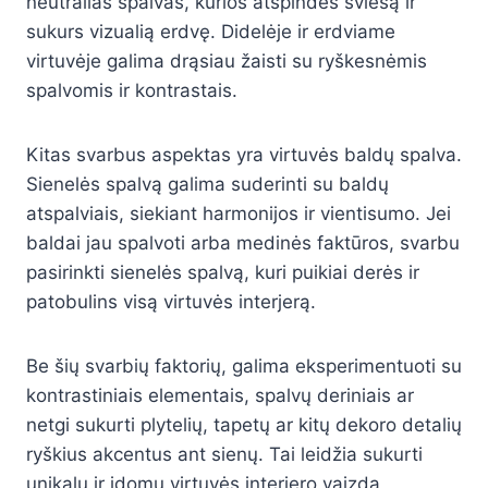
neutralias spalvas, kurios atspindės šviesą ir
sukurs vizualią erdvę. Didelėje ir erdviame
virtuvėje galima drąsiau žaisti su ryškesnėmis
spalvomis ir kontrastais.
Kitas svarbus aspektas yra virtuvės baldų spalva.
Sienelės spalvą galima suderinti su baldų
atspalviais, siekiant harmonijos ir vientisumo. Jei
baldai jau spalvoti arba medinės faktūros, svarbu
pasirinkti sienelės spalvą, kuri puikiai derės ir
patobulins visą virtuvės interjerą.
Be šių svarbių faktorių, galima eksperimentuoti su
kontrastiniais elementais, spalvų deriniais ar
netgi sukurti plytelių, tapetų ar kitų dekoro detalių
ryškius akcentus ant sienų. Tai leidžia sukurti
unikalų ir įdomų virtuvės interjero vaizdą,