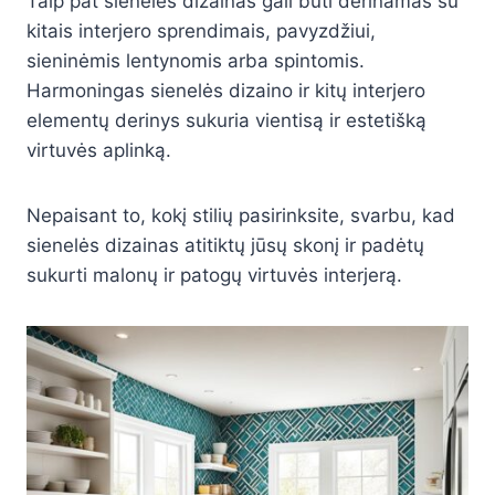
Taip pat sienelės dizainas gali būti derinamas su
kitais interjero sprendimais, pavyzdžiui,
sieninėmis lentynomis arba spintomis.
Harmoningas sienelės dizaino ir kitų interjero
elementų derinys sukuria vientisą ir estetišką
virtuvės aplinką.
Nepaisant to, kokį stilių pasirinksite, svarbu, kad
sienelės dizainas atitiktų jūsų skonį ir padėtų
sukurti malonų ir patogų virtuvės interjerą.