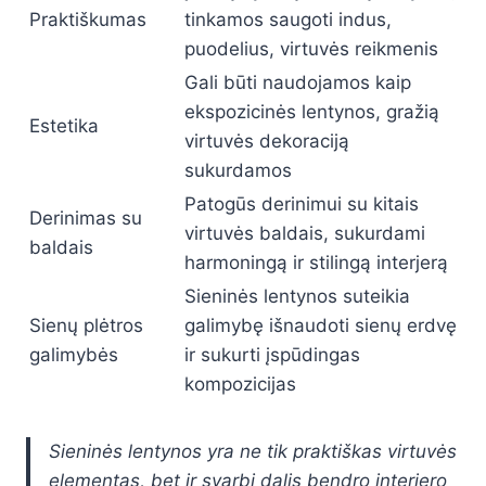
Praktiškumas
tinkamos saugoti indus,
puodelius, virtuvės reikmenis
Gali būti naudojamos kaip
ekspozicinės lentynos, gražią
Estetika
virtuvės dekoraciją
sukurdamos
Patogūs derinimui su kitais
Derinimas su
virtuvės baldais, sukurdami
baldais
harmoningą ir stilingą interjerą
Sieninės lentynos suteikia
Sienų plėtros
galimybę išnaudoti sienų erdvę
galimybės
ir sukurti įspūdingas
kompozicijas
Sieninės lentynos yra ne tik praktiškas virtuvės
elementas, bet ir svarbi dalis bendro interjero