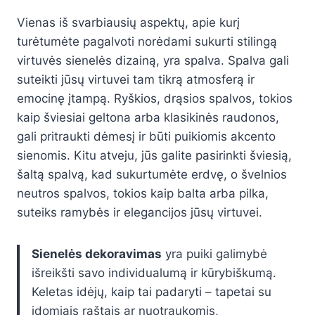
Vienas iš svarbiausių aspektų, apie kurį
turėtumėte pagalvoti norėdami sukurti stilingą
virtuvės sienelės dizainą, yra spalva. Spalva gali
suteikti jūsų virtuvei tam tikrą atmosferą ir
emocinę įtampą. Ryškios, drąsios spalvos, tokios
kaip šviesiai geltona arba klasikinės raudonos,
gali pritraukti dėmesį ir būti puikiomis akcento
sienomis. Kitu atveju, jūs galite pasirinkti šviesią,
šaltą spalvą, kad sukurtumėte erdvę, o švelnios
neutros spalvos, tokios kaip balta arba pilka,
suteiks ramybės ir elegancijos jūsų virtuvei.
Sienelės dekoravimas
yra puiki galimybė
išreikšti savo individualumą ir kūrybiškumą.
Keletas idėjų, kaip tai padaryti – tapetai su
įdomiais raštais ar nuotraukomis,