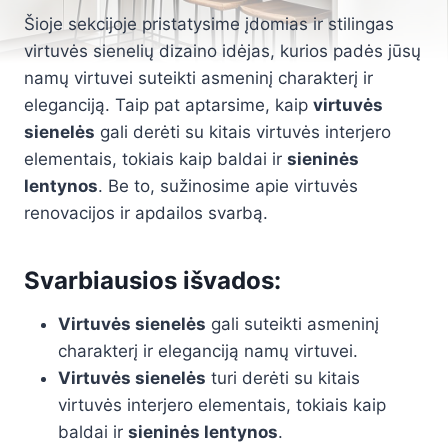
Šioje sekcijoje pristatysime įdomias ir stilingas
virtuvės sienelių dizaino idėjas, kurios padės jūsų
namų virtuvei suteikti asmeninį charakterį ir
eleganciją. Taip pat aptarsime, kaip
virtuvės
sienelės
gali derėti su kitais virtuvės interjero
elementais, tokiais kaip baldai ir
sieninės
lentynos
. Be to, sužinosime apie virtuvės
renovacijos ir apdailos svarbą.
Svarbiausios išvados:
Virtuvės sienelės
gali suteikti asmeninį
charakterį ir eleganciją namų virtuvei.
Virtuvės sienelės
turi derėti su kitais
virtuvės interjero elementais, tokiais kaip
baldai ir
sieninės lentynos
.