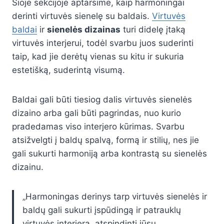
Šioje sekcijoje aptarsime, kaip harmoningai
derinti virtuvės sienelę su baldais.
Virtuvės
baldai
ir
sienelės dizainas
turi didelę įtaką
virtuvės interjerui, todėl svarbu juos suderinti
taip, kad jie derėtų vienas su kitu ir sukuria
estetišką, suderintą visumą.
Baldai gali būti tiesiog dalis virtuvės sienelės
dizaino arba gali būti pagrindas, nuo kurio
pradedamas viso interjero kūrimas. Svarbu
atsižvelgti į baldų spalvą, formą ir stilių, nes jie
gali sukurti harmoniją arba kontrastą su sienelės
dizainu.
„Harmoningas derinys tarp virtuvės sienelės ir
baldų gali sukurti įspūdingą ir patrauklų
virtuvės interjerą, atspindintį jūsų