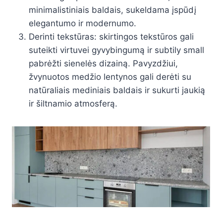
minimalistiniais baldais, sukeldama įspūdį
elegantumo ir modernumo.
Derinti tekstūras: skirtingos tekstūros gali
suteikti virtuvei gyvybingumą ir subtily small
pabrėžti sienelės dizainą. Pavyzdžiui,
žvynuotos medžio lentynos gali derėti su
natūraliais mediniais baldais ir sukurti jaukią
ir šiltnamio atmosferą.