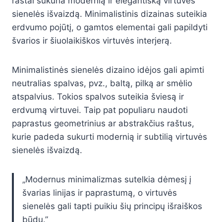
raštai sukuria modernią ir elegantišką virtuvės
sienelės išvaizdą. Minimalistinis dizainas suteikia
erdvumo pojūtį, o gamtos elementai gali papildyti
švarios ir šiuolaikiškos virtuvės interjerą.
Minimalistinės sienelės dizaino idėjos gali apimti
neutralias spalvas, pvz., baltą, pilką ar smėlio
atspalvius. Tokios spalvos suteikia šviesą ir
erdvumą virtuvei. Taip pat populiaru naudoti
paprastus geometrinius ar abstrakčius raštus,
kurie padeda sukurti modernią ir subtilią virtuvės
sienelės išvaizdą.
„Modernus minimalizmas sutelkia dėmesį į
švarias linijas ir paprastumą, o virtuvės
sienelės gali tapti puikiu šių principų išraiškos
būdu.”