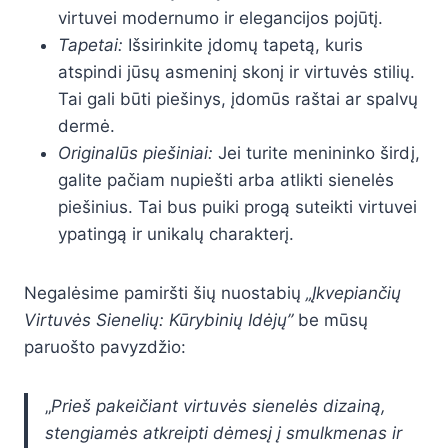
virtuvei modernumo ir elegancijos pojūtį.
Tapetai:
Išsirinkite įdomų tapetą, kuris
atspindi jūsų asmeninį skonį ir virtuvės stilių.
Tai gali būti piešinys, įdomūs raštai ar spalvų
dermė.
Originalūs piešiniai:
Jei turite menininko širdį,
galite pačiam nupiešti arba atlikti sienelės
piešinius. Tai bus puiki progą suteikti virtuvei
ypatingą ir unikalų charakterį.
Negalėsime pamiršti šių nuostabių
„Įkvepiančių
Virtuvės Sienelių: Kūrybinių Idėjų”
be mūsų
paruošto pavyzdžio:
„
Prieš pakeičiant virtuvės sienelės dizainą,
stengiamės atkreipti dėmesį į smulkmenas ir