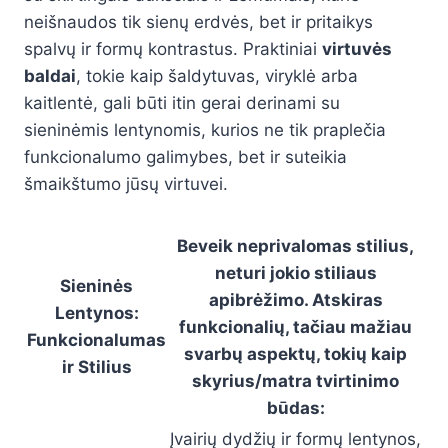
neišnaudos tik sienų erdvės, bet ir pritaikys
spalvų ir formų kontrastus. Praktiniai
virtuvės
baldai
, tokie kaip šaldytuvas, viryklė arba
kaitlentė, gali būti itin gerai derinami su
sieninėmis lentynomis, kurios ne tik praplečia
funkcionalumo galimybes, bet ir suteikia
šmaikštumo jūsų virtuvei.
Beveik neprivalomas stilius,
neturi jokio stiliaus
Sieninės
apibrėžimo. Atskiras
Lentynos:
funkcionalių, tačiau mažiau
Funkcionalumas
svarbų aspektų, tokių kaip
ir Stilius
skyrius/matra tvirtinimo
būdas:
Įvairių dydžių ir formų lentynos,