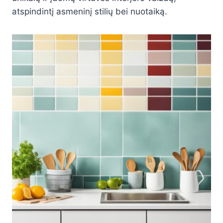
atspindintį asmeninį stilių bei nuotaiką.