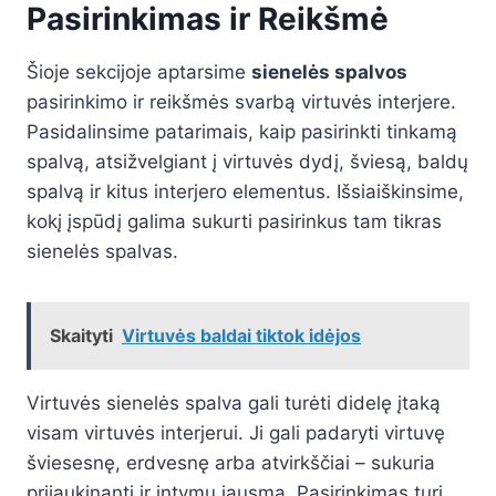
Pasirinkimas ir Reikšmė
Šioje sekcijoje aptarsime
sienelės spalvos
pasirinkimo ir reikšmės svarbą virtuvės interjere.
Pasidalinsime patarimais, kaip pasirinkti tinkamą
spalvą, atsižvelgiant į virtuvės dydį, šviesą, baldų
spalvą ir kitus interjero elementus. Išsiaiškinsime,
kokį įspūdį galima sukurti pasirinkus tam tikras
sienelės spalvas.
Skaityti
Virtuvės baldai tiktok idėjos
Virtuvės sienelės spalva gali turėti didelę įtaką
visam virtuvės interjerui. Ji gali padaryti virtuvę
šviesesnę, erdvesnę arba atvirkščiai – sukuria
prijaukinantį ir intymų jausmą. Pasirinkimas turi