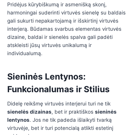
Pridėjus kūrybiškumą ir asmenišką skonį,
harmoningai suderinti virtuvės sienelę su baldais
gali sukurti nepakartojamą ir išskirtinį virtuvės
interjerą. Būdamas svarbus elementas virtuvės
dizaine, baldai ir sienelės spalva gali padėti
atskleisti jūsų virtuvės unikalumą ir
individualumą.
Sieninės Lentynos:
Funkcionalumas ir Stilius
Didelę reikšmę virtuvės interjerui turi ne tik
sienelės dizainas
, bet ir praktiškos
sieninės
lentynos
. Jos ne tik padeda išlaikyti tvarką
virtuvėje, bet ir turi potencialą atlikti estetinį