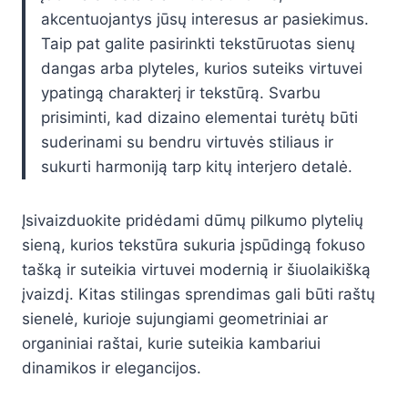
akcentuojantys jūsų interesus ar pasiekimus.
Taip pat galite pasirinkti tekstūruotas sienų
dangas arba plyteles, kurios suteiks virtuvei
ypatingą charakterį ir tekstūrą. Svarbu
prisiminti, kad dizaino elementai turėtų būti
suderinami su bendru virtuvės stiliaus ir
sukurti harmoniją tarp kitų interjero detalė.
Įsivaizduokite pridėdami dūmų pilkumo plytelių
sieną, kurios tekstūra sukuria įspūdingą fokuso
tašką ir suteikia virtuvei modernią ir šiuolaikišką
įvaizdį. Kitas stilingas sprendimas gali būti raštų
sienelė, kurioje sujungiami geometriniai ar
organiniai raštai, kurie suteikia kambariui
dinamikos ir elegancijos.