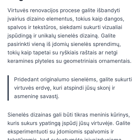
Virtuvės renovacijos procese galite išbandyti
įvairius dizaino elementus, tokius kaip dangos,
spalvos ir tekstūros, siekdami sukurti vizualiai
įspūdingą ir unikalų sienelės dizainą. Galite
pasirinkti vieną iš įdomių sienelės sprendimų,
tokių kaip tapetai su ryškiais raštais ar netgi
keramines plyteles su geometriniais ornamentais.
Pridedant originalumo sienelėms, galite sukurti
virtuvės erdvę, kuri atspindi jūsų skonį ir
asmeninę savastį.
Sienelės dizainas gali būti tikras meninis kūrinys,
kuris sukurs ypatingą įspūdį jūsų virtuvėje. Galite
eksperimentuoti su įdomiomis spalvomis ir
tekstūromis, kad sukurtumėte įsivaizduojamą