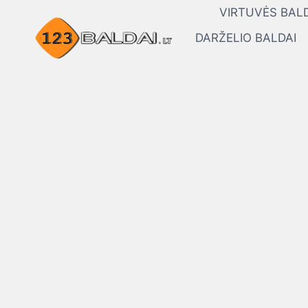
Skip
VIRTUVĖS BALD
to
DARŽELIO BALDAI
content