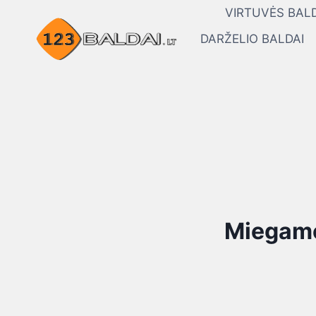
Skip
VIRTUVĖS BALD
to
DARŽELIO BALDAI
content
Miegamoj