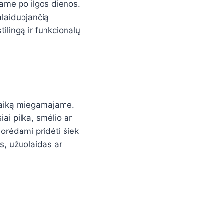
name po ilgos dienos.
alaiduojančią
tilingą ir funkcionalų
otaiką miegamajame.
ai pilka, smėlio ar
orėdami pridėti šiek
s, užuolaidas ar