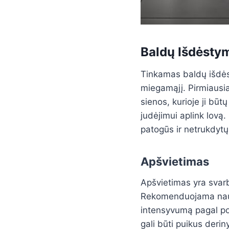
Baldų Išdėsty
Tinkamas baldų išdėst
miegamąjį. Pirmiausia
sienos, kurioje ji bū
judėjimui aplink lovą.
patogūs ir netrukdytų
Apšvietimas
Apšvietimas yra svar
Rekomenduojama naudot
intensyvumą pagal por
gali būti puikus deri