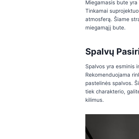
Miegamasis bute yra v
Tinkamai suprojektuot
atmosferą. Šiame strai
miegamąjį bute.
Spalvų Pasi
Spalvos yra esminis i
Rekomenduojama rinktis
pastelinės spalvos. Š
tiek charakterio, gal
kilimus.