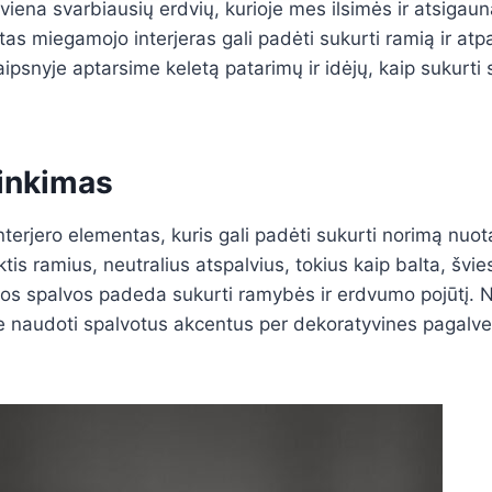
iena svarbiausių erdvių, kurioje mes ilsimės ir atsigau
as miegamojo interjeras gali padėti sukurti ramią ir atp
psnyje aptarsime keletą patarimų ir idėjų, kaip sukurti s
rinkimas
nterjero elementas, kuris gali padėti sukurti norimą nu
 ramius, neutralius atspalvius, tokius kaip balta, šviesi
ios spalvos padeda sukurti ramybės ir erdvumo pojūtį. N
ite naudoti spalvotus akcentus per dekoratyvines pagalve