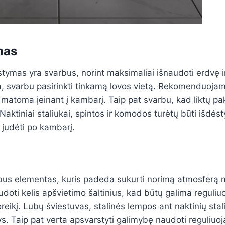
mas
ymas yra svarbus, norint maksimaliai išnaudoti erdvę ir
, svarbu pasirinkti tinkamą lovos vietą. Rekomenduojama
tų matoma įeinant į kambarį. Taip pat svarbu, kad liktų p
 Naktiniai staliukai, spintos ir komodos turėtų būti išdėsty
 judėti po kambarį.
bus elementas, kuris padeda sukurti norimą atmosferą
i kelis apšvietimo šaltinius, kad būtų galima reguliuo
eikį. Lubų šviestuvas, stalinės lempos ant naktinių stal
nys. Taip pat verta apsvarstyti galimybę naudoti reguli