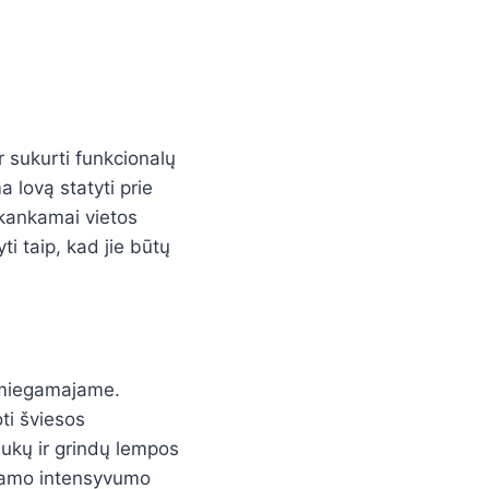
 sukurti funkcionalų
 lovą statyti prie
akankamai vietos
ti taip, kad jie būtų
 miegamajame.
ti šviesos
iukų ir grindų lempos
uojamo intensyvumo