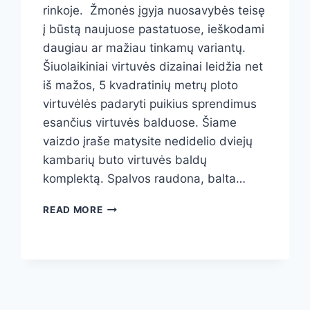
rinkoje. Žmonės įgyja nuosavybės teisę
į būstą naujuose pastatuose, ieškodami
daugiau ar mažiau tinkamų variantų.
Šiuolaikiniai virtuvės dizainai leidžia net
iš mažos, 5 kvadratinių metrų ploto
virtuvėlės padaryti puikius sprendimus
esančius virtuvės balduose. Šiame
vaizdo įraše matysite nedidelio dviejų
kambarių buto virtuvės baldų
komplektą. Spalvos raudona, balta…
DVIEJŲ
READ MORE
KAMBARIŲ
BUTAS