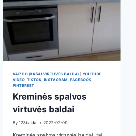
VAIZDO ĮRAŠAI VIRTUVĖS BALDAI
|
YOUTUBE
VIDEO, TIKTOK, INSTAGRAM, FACEBOOK,
PINTEREST
Kreminės spalvos
virtuvės baldai
By
123baldai
2022-02-09
Kreminės spalvos virtuvės baldai, tai