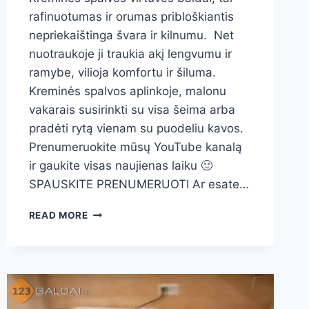
rafinuotumas ir orumas pribloškiantis
nepriekaištinga švara ir kilnumu. Net
nuotraukoje ji traukia akį lengvumu ir
ramybe, vilioja komfortu ir šiluma.
Kreminės spalvos aplinkoje, malonu
vakarais susirinkti su visa šeima arba
pradėti rytą vienam su puodeliu kavos.
Prenumeruokite mūsų YouTube kanalą
ir gaukite visas naujienas laiku 🙂
SPAUSKITE PRENUMERUOTI Ar esate…
KREMINĖS
READ MORE
SPALVOS
VIRTUVĖS
BALDAI