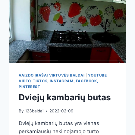
VAIZDO ĮRAŠAI VIRTUVĖS BALDAI
|
YOUTUBE
VIDEO, TIKTOK, INSTAGRAM, FACEBOOK,
PINTEREST
Dviejų kambarių butas
By
123baldai
2022-02-09
Dviejų kambarių butas yra vienas
perkamiausių nekilnojamojo turto