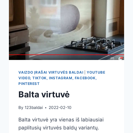
VAIZDO ĮRAŠAI VIRTUVĖS BALDAI
|
YOUTUBE
VIDEO, TIKTOK, INSTAGRAM, FACEBOOK,
PINTEREST
Balta virtuvė
By
123baldai
2022-02-10
Balta virtuvė yra vienas iš labiausiai
paplitusių virtuvės baldų variantų.