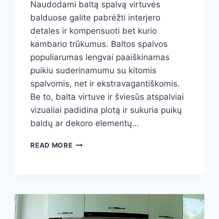
Naudodami baltą spalvą virtuvės
balduose galite pabrėžti interjero
detales ir kompensuoti bet kurio
kambario trūkumus. Baltos spalvos
populiarumas lengvai paaiškinamas
puikiu suderinamumu su kitomis
spalvomis, net ir ekstravagantiškomis.
Be to, balta virtuve ir šviesūs atspalviai
vizualiai padidina plotą ir sukuria puikų
baldų ar dekoro elementų…
BALTA
READ MORE
VIRTUVĖ