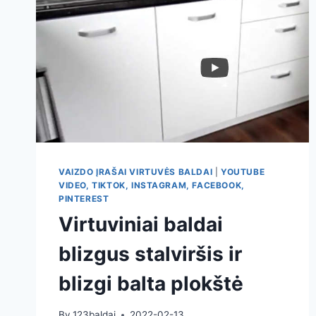
VAIZDO ĮRAŠAI VIRTUVĖS BALDAI
|
YOUTUBE
VIDEO, TIKTOK, INSTAGRAM, FACEBOOK,
PINTEREST
Virtuviniai baldai
blizgus stalviršis ir
blizgi balta plokštė
By
123baldai
2022-02-13