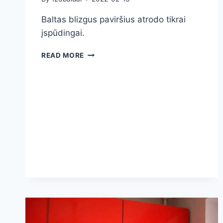
Baltas blizgus paviršius atrodo tikrai
įspūdingai.
VIRTUVINIAI
READ MORE
BALDAI
BLIZGUS
STALVIRŠIS
IR
BLIZGI
BALTA
PLOKŠTĖ