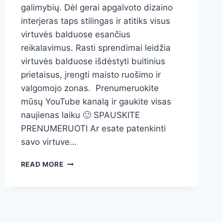
galimybių. Dėl gerai apgalvoto dizaino
interjeras taps stilingas ir atitiks visus
virtuvės balduose esančius
reikalavimus. Rasti sprendimai leidžia
virtuvės balduose išdėstyti buitinius
prietaisus, įrengti maisto ruošimo ir
valgomojo zonas. Prenumeruokite
mūsų YouTube kanalą ir gaukite visas
naujienas laiku 🙂 SPAUSKITE
PRENUMERUOTI Ar esate patenkinti
savo virtuve…
BUTO
READ MORE
VIRTUVĖS
INTERJERAS