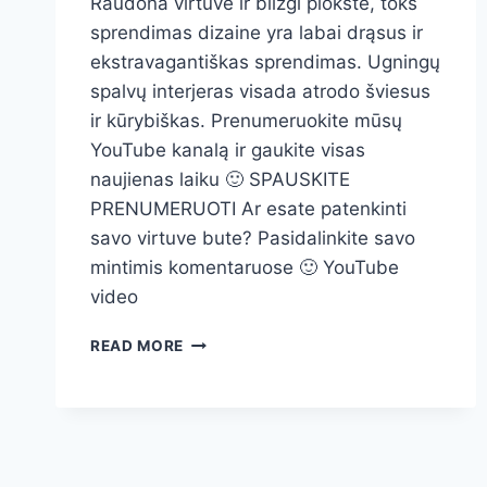
Raudona virtuvė ir blizgi plokštė, toks
sprendimas dizaine yra labai drąsus ir
ekstravagantiškas sprendimas. Ugningų
spalvų interjeras visada atrodo šviesus
ir kūrybiškas. Prenumeruokite mūsų
YouTube kanalą ir gaukite visas
naujienas laiku 🙂 SPAUSKITE
PRENUMERUOTI Ar esate patenkinti
savo virtuve bute? Pasidalinkite savo
mintimis komentaruose 🙂 YouTube
video
RAUDONA
READ MORE
VIRTUVĖ
BLIZGI
PLOKŠTĖ