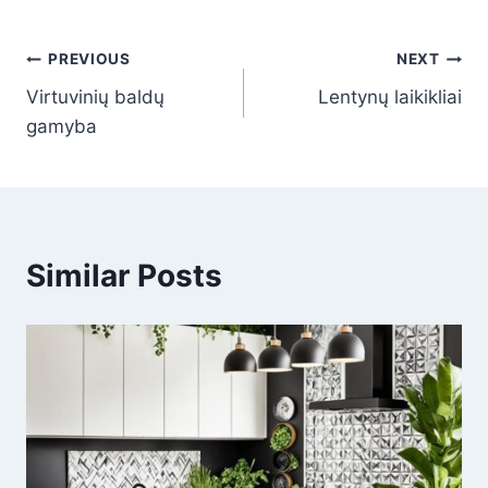
Navigacija
PREVIOUS
NEXT
Virtuvinių baldų
Lentynų laikikliai
tarp
gamyba
įrašų
Similar Posts