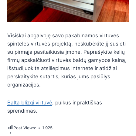
Visiškai apgalvoję savo pakabinamos virtuves
spinteles virtuvės projektą, neskubėkite jį susieti
su pirmąja pasitaikiusia įmone. Paprašykite kelių
firmų apskaičiuoti virtuvės baldų gamybos kainą,
išstudijuokite atsiliepimus internete ir atidžiai
perskaitykite sutartis, kurias jums pasiūlys
organizacijos.
Balta blizgi virtuvė
, puikus ir praktiškas
sprendimas.
Post Views:
1 925