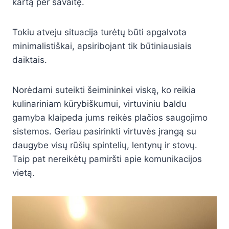
kartą per savaitę.
Tokiu atveju situacija turėtų būti apgalvota
minimalistiškai, apsiribojant tik būtiniausiais
daiktais.
Norėdami suteikti šeimininkei viską, ko reikia
kulinariniam kūrybiškumui, virtuviniu baldu
gamyba klaipeda jums reikės plačios saugojimo
sistemos. Geriau pasirinkti virtuvės įrangą su
daugybe visų rūšių spintelių, lentynų ir stovų.
Taip pat nereikėtų pamiršti apie komunikacijos
vietą.