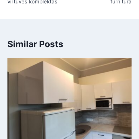
virtuvės komplektas
furnitūra
įrašų
Similar Posts