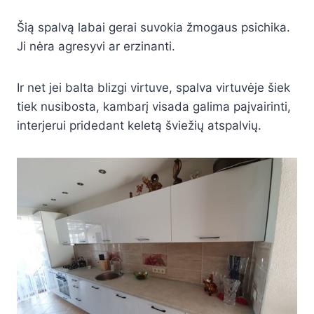
Šią spalvą labai gerai suvokia žmogaus psichika.
Ji nėra agresyvi ar erzinanti.
Ir net jei balta blizgi virtuve, spalva virtuvėje šiek
tiek nusibosta, kambarį visada galima paįvairinti,
interjerui pridedant keletą šviežių atspalvių.