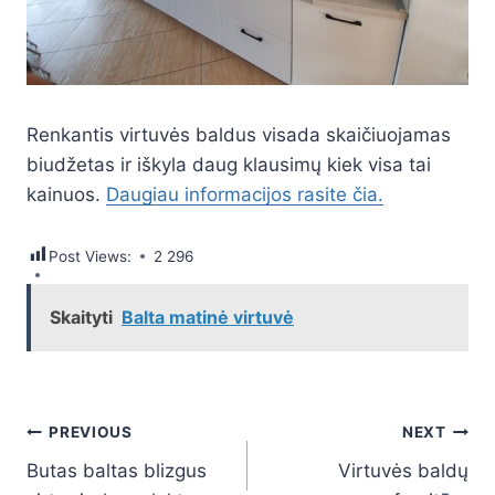
Renkantis virtuvės baldus visada skaičiuojamas
biudžetas ir iškyla daug klausimų kiek visa tai
kainuos.
Daugiau informacijos rasite čia.
Post Views:
2 296
Skaityti
Balta matinė virtuvė
Navigacija
PREVIOUS
NEXT
Butas baltas blizgus
Virtuvės baldų
tarp