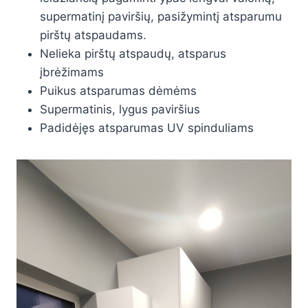
supermatinį paviršių, pasižymintį atsparumu
pirštų atspaudams.
Nelieka pirštų atspaudų, atsparus
įbrėžimams
Puikus atsparumas dėmėms
Supermatinis, lygus paviršius
Padidėjęs atsparumas UV spinduliams