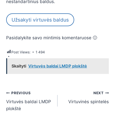
nestandartinius baldus.
Užsakyti virtuvės baldus
Pasidalykite savo mintimis komentaruose 🙂
Post Views:
1 494
Skaityti
Virtuvės baldai LMDP plokštė
Navigacija
PREVIOUS
NEXT
Virtuvės baldai LMDP
Virtuvinės spintelės
tarp
plokštė