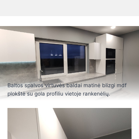
Baltos spalvos virtuvės baldai matinė blizgi mdf
plokštė su gola profiliu vietoje rankenėlių.