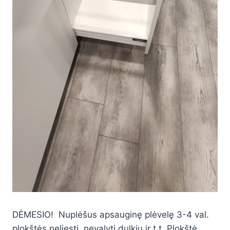
DĖMESIO! Nuplėšus apsauginę plėvelę 3-4 val.
plokštės neliesti, nevalyti dulkių ir t.t. Plokštė