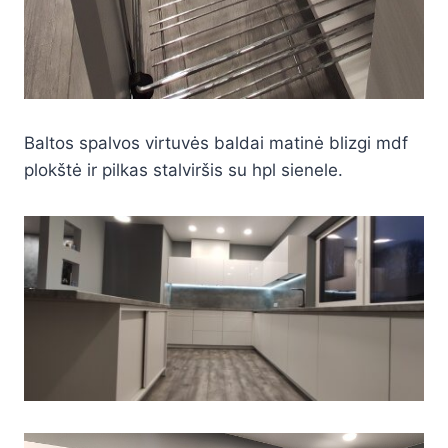
Baltos spalvos virtuvės baldai matinė blizgi mdf
plokštė ir pilkas stalviršis su hpl sienele.