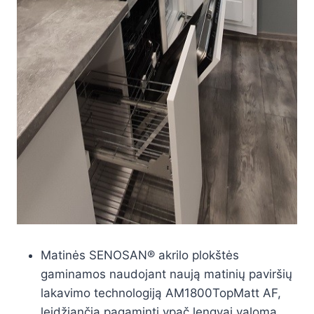
Matinės SENOSAN® akrilo plokštės
gaminamos naudojant naują matinių paviršių
lakavimo technologiją AM1800TopMatt AF,
leidžiančią pagaminti ypač lengvai valomą,