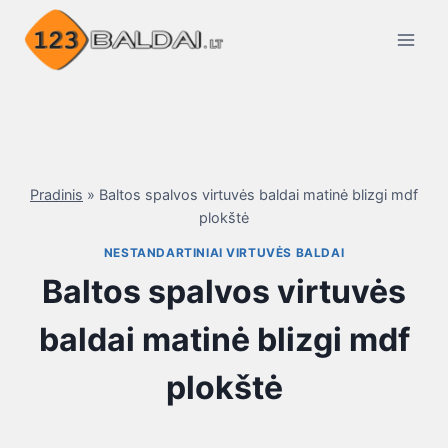
Skip
to
content
Pradinis
»
Baltos spalvos virtuvės baldai matinė blizgi mdf
plokštė
NESTANDARTINIAI VIRTUVĖS BALDAI
Baltos spalvos virtuvės
baldai matinė blizgi mdf
plokštė