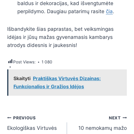
baldus ir dekoracijas, kad išvengtumėte
perpildymo. Daugiau patarimų rasite
čia
.
Išbandykite šias paprastas, bet veiksmingas
idėjas ir jūsų mažas gyvenamasis kambarys
atrodys didesnis ir jaukesnis!
Post Views:
1 080
Skaityti
Praktiškas Virtuvės Dizainas:
Funkcionalios ir Gražios Idėjos
Navigacija
PREVIOUS
NEXT
Ekologiškas Virtuvės
10 nemokamų mažo
tarp