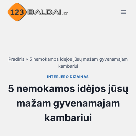
Skip
to
content
Pradinis
»
5 nemokamos idėjos jūsų mažam gyvenamajam
kambariui
INTERJERO DIZAINAS
5 nemokamos idėjos jūsų
mažam gyvenamajam
kambariui