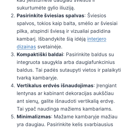
kad įleistumėte daugiau šviesos ir
sukurtumėte gylio iliuziją.
Pasirinkite šviesias spalvas
: Šviesios
spalvos, tokios kaip balta, smėlio ar šviesiai
pilka, atspindi šviesą ir vizualiai padidina
kambarį. Išbandykite šią idėją
interjero
dizainas
svetainėje.
Kompaktiški baldai
: Pasirinkite baldus su
integruota saugykla arba daugiafunkcinius
baldus. Tai padės sutaupyti vietos ir palaikyti
tvarką kambaryje.
Vertikalus erdvės išnaudojimas
: Įrengiant
lentynas ar kabinant dekoracijas aukščiau
ant sienų, galite išnaudoti vertikalią erdvę.
Tai ypač naudinga mažiems kambariams.
Minimalizmas
: Mažame kambaryje mažiau
yra daugiau. Pasirinkite kelis svarbiausius