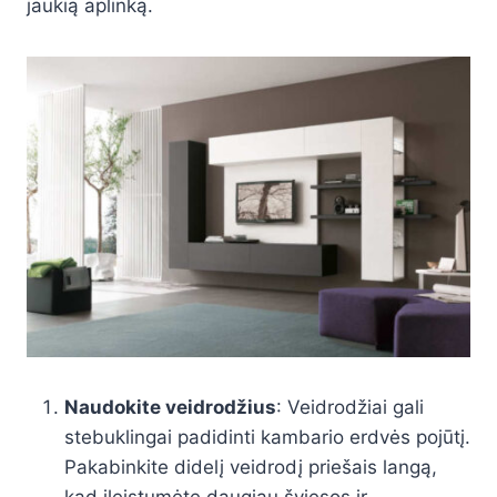
jaukią aplinką.
Naudokite veidrodžius
: Veidrodžiai gali
stebuklingai padidinti kambario erdvės pojūtį.
Pakabinkite didelį veidrodį priešais langą,