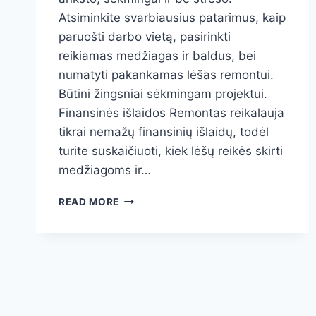
Atsiminkite svarbiausius patarimus, kaip
paruošti darbo vietą, pasirinkti
reikiamas medžiagas ir baldus, bei
numatyti pakankamas lėšas remontui.
Būtini žingsniai sėkmingam projektui.
Finansinės išlaidos Remontas reikalauja
tikrai nemažų finansinių išlaidų, todėl
turite suskaičiuoti, kiek lėšų reikės skirti
medžiagoms ir…
VIRTUVĖS
READ MORE
REMONTAS