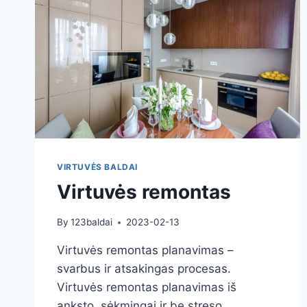
VIRTUVĖS BALDAI
Virtuvės remontas
By
123baldai
2023-02-13
Virtuvės remontas planavimas –
svarbus ir atsakingas procesas.
Virtuvės remontas planavimas iš
anksto, sėkmingai ir be streso.